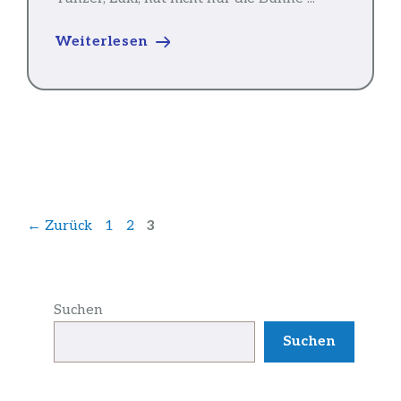
Weiterlesen
Seite
Seite
Seite
←
Zurück
1
2
3
Suchen
Suchen