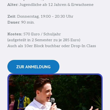
Alter:
Jugendliche ab 12 Jahren & Erwachsene
Zeit:
Donnerstag, 19:00 – 20:30 Uhr
Dauer
: 90 min.
Kosten:
570 Euro / Schuljahr
(aufgeteilt in 2 Semester zu je 285 Euro)
Auch als 10er Block buchbar oder Drop-In Class
ZUR ANMELDUNG